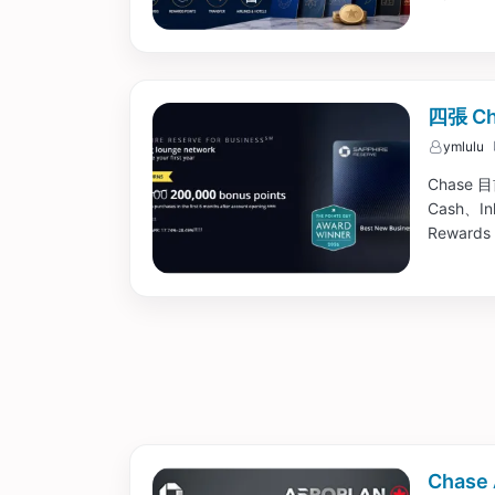
四張 
ymlulu
Chase
Cash、Ink
Rewards
史高獎勵。
Chas