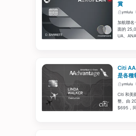
賞
ymlulu
加航聯名卡
面的 2
UA、A
費獲得加
Citi 
是各種報
ymlulu
Citi 和
整。由 2
$695，同時
Avis 高級