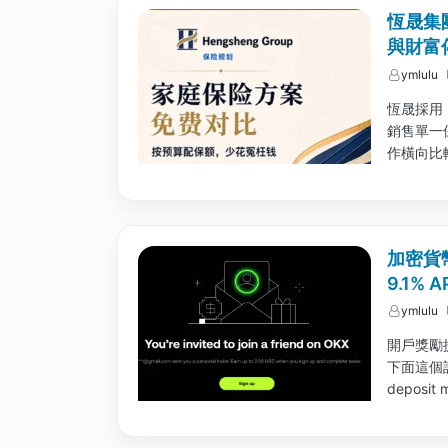
恆晟集
與財富
ymlulu
恆晟採用 
銷售單一
作橫向比
流、退休
加密貨幣
9.1% A
ymlulu
開戶獎勵
下面這個
deposi