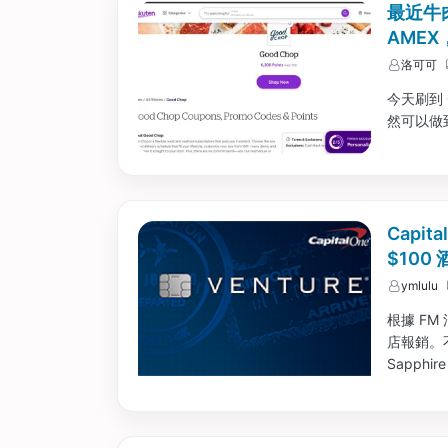
最近牛肉
AME
洛可可
今天刷到 Go
然可以做
Capit
$100
ymlulu
根據 FM
店報銷。不過
Sapph
陸續通知
免年費了。