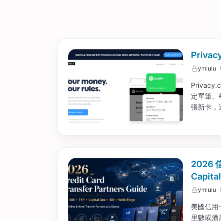
Priv
ymlulu
Priva
定單筆、
張新卡，
被商家洩露
2026
Capita
ymlulu
美國信用
里數或酒