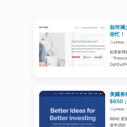
如何減少
你忙！
ymlulu
如果家裡經常
「Pres
OptOut
美國券
$65
ymlulu
BBAE
道申請的