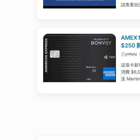
請查看自己
AMEX M
$250
ymlulu
這張卡新增
消費 $6
送 Mar
且這張卡本
銷 $65