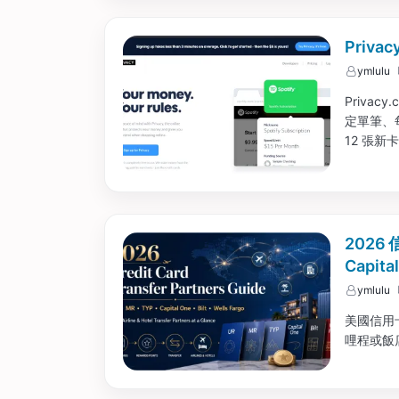
Priv
ymlulu
Priva
定單筆、
12 張
資訊被商家
2026
Capita
ymlulu
美國信用
哩程或飯