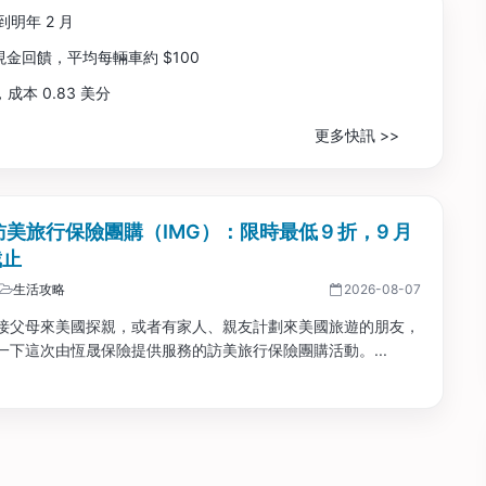
飛到明年 2 月
保險現金回饋，平均每輛車約 $100
勵，成本 0.83 美分
更多快訊 >>
 訪美旅行保險團購（IMG）：限時最低 9 折，9 月
截止
生活攻略
2026-08-07
接父母來美國探親，或者有家人、親友計劃來美國旅遊的朋友，
一下這次由恆晟保險提供服務的訪美旅行保險團購活動。...