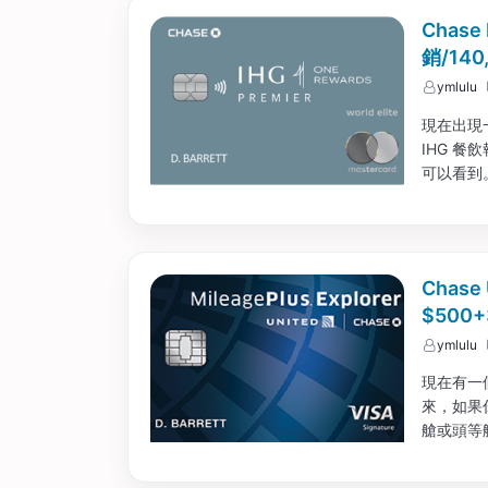
Chase
銷/14
ymlulu
現在出現一個
IHG 餐
可以看到。
Chase
$500+
ymlulu
現在有一個
來，如果你
艙或頭等
飛經濟艙或