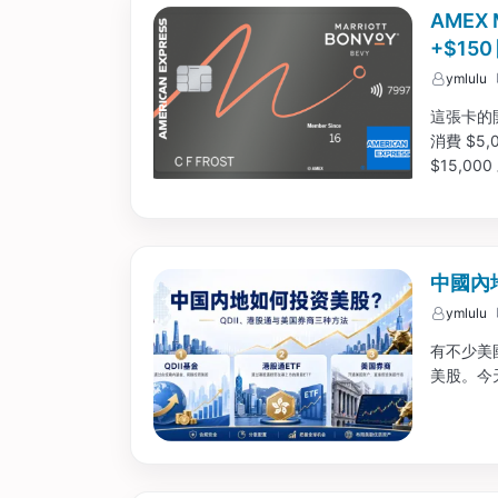
AMEX 
+$15
ymlulu
這張卡的開卡
消費 $
$15,0
中國內
ymlulu
有不少美
美股。今