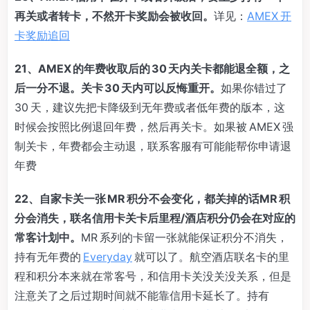
再关或者转卡，不然开卡奖励会被收回。
详见：
AMEX 开
卡奖励追回
21、AMEX 的年费收取后的 30 天内关卡都能退全额，之
后一分不退。关卡 30 天内可以反悔重开。
如果你错过了
30 天，建议先把卡降级到无年费或者低年费的版本，这
时候会按照比例退回年费，然后再关卡。如果被 AMEX 强
制关卡，年费都会主动退，联系客服有可能能帮你申请退
年费
22、自家卡关一张 MR 积分不会变化，都关掉的话
MR 积
分会消失，联名信用卡关卡后里程/酒店积分仍会在对应的
常客计划中。
MR 系列的卡留一张就能保证积分不消失，
持有无年费的
Everyday
就可以了。航空酒店联名卡的里
程和积分本来就在常客号，和信用卡关没关没关系，但是
注意关了之后过期时间就不能靠信用卡延长了。持有