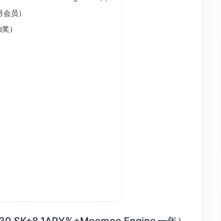
 个月会员）
股抽奖）