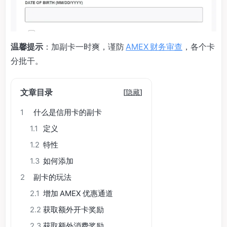
温馨提示
：加副卡一时爽，谨防
AMEX 财务审查
，各个卡
分批干。
文章目录
[
隐藏
]
1
什么是信用卡的副卡
1.1
定义
1.2
特性
1.3
如何添加
2
副卡的玩法
2.1
增加 AMEX 优惠通道
2.2
获取额外开卡奖励
2.3
获取额外消费奖励