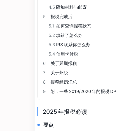
4.5
附加材料与邮寄
5
报税完成后
5.1
如何查询报税状态
5.2
填错了怎么办
5.3
IRS 联系你怎么办
5.4
信用卡付税
6
关于延期报税
7
关于州税
8
报税经历汇总
9
附：一些 2019/2020 年的报税 DP
2025 年报税必读
要点