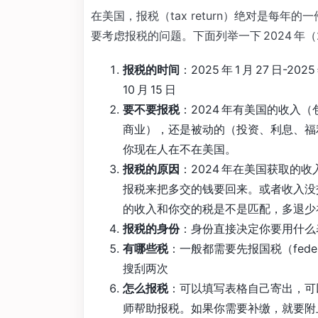
在美国，报税（tax return）绝对是每
要考虑报税的问题。下面列举一下 2024 年（
报税的时间
：2025 年 1 月 27 日-
10 月 15 日
要不要报税
：2024 年有美国的收入（
商业），还是被动的（投资、利息、福
你现在人在不在美国。
报税的原因
：2024 年在美国获取
报税来把多交的钱要回来。或者收入没
的收入和你交的税是不是匹配，多退少
报税的身份
：身份直接决定你要用什么
有哪些税
：一般都需要先报国税（feder
搜刮两次
怎么报税
：可以填写表格自己寄出，可
师帮助报税。如果你需要补缴，就要附