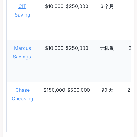
CIT
$10,000-$250,000
6 个月
Saving
Marcus
$10,000-$250,000
无限制
3.4
Savings
Chase
$150,000-$500,000
90 天
2.4
Checking