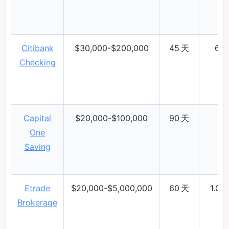
Citibank
$30,000-$200,000
45 天
6%-
Checking
Capital
$20,000-$100,000
90 天
9
One
Saving
Etrade
$20,000-$5,000,000
60 天
1.09
Brokerage