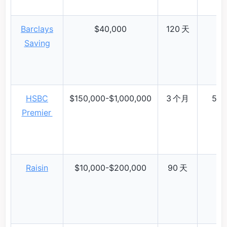
Barclays
$40,000
120 天
Saving
HSBC
$150,000-$1,000,000
3 个月
5.3
Premier
Raisin
$10,000-$200,000
90 天