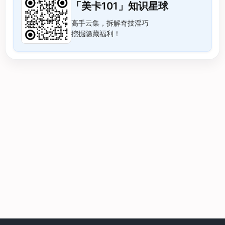
「美卡101」知识星球
高手云集，拆解奇技淫巧
挖掘隐藏福利！