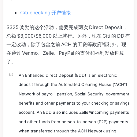
Citi checking 开户链接
$325 奖励的这个活动，需要完成两次 Direct Deposit，
总额 $3,000/$6,000 以上就行。另外，现在 Citi 的 DD 有
一定改动，除了包含之前 ACH 的工资等政府福利外。现
在通过 Venmo、Zelle、PayPal 的支付和福利发放也算
了。
An Enhanced Direct Deposit (EDD) is an electronic
deposit through the Automated Clearing House (“ACH”)
Network of payroll, pension, Social Security, government
benefits and other payments to your checking or savings
account. An EDD also includes Zelle®incoming payments
and other funds from person-to-person (P2P) payments
when transferred through the ACH Network using