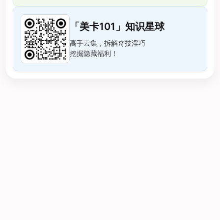
「美卡101」知识星球
高手云集，拆解奇技淫巧
挖掘隐藏福利！