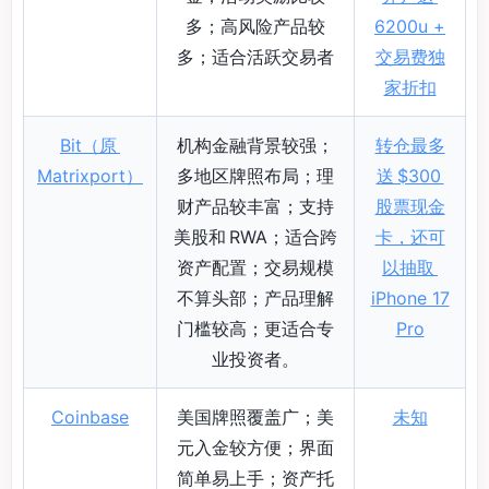
多；高风险产品较
6200u +
多；适合活跃交易者
交易费独
家折扣
Bit（原
机构金融背景较强；
转仓最多
Matrixport）
多地区牌照布局；理
送 $300
财产品较丰富；支持
股票现金
美股和 RWA；适合跨
卡，还可
资产配置；交易规模
以抽取
不算头部；产品理解
iPhone 17
门槛较高；更适合专
Pro
业投资者。
Coinbase
美国牌照覆盖广；美
未知
元入金较方便；界面
简单易上手；资产托