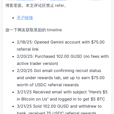
博客里面。本文评论区禁止 refer。
开户链接
放一下网友获取奖励的 timeilne
2/18/25: Opened Gemini account with $75.00
referral link
2/20/25: Purchased 102.00 GUSD (no fees with
active trader version)
2/20/25 Got email confirming recruit status
and under rewards tab, set up to earn $75.00
worth of USDC referral rewards
3/21/25 Received email with subject “Here’s $5
in Bitcoin on Us” and logged in to get $5 BTC
3/21/25 Sold 102.00 GUSD and withdrew to
bank, received 75 USDC referral rewards