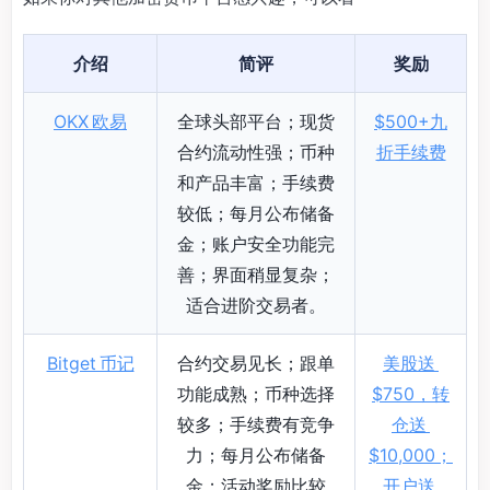
介绍
简评
奖励
OKX 欧易
全球头部平台；现货
$500+九
合约流动性强；币种
折手续费
和产品丰富；手续费
较低；每月公布储备
金；账户安全功能完
善；界面稍显复杂；
适合进阶交易者。
Bitget 币记
合约交易见长；跟单
美股送
功能成熟；币种选择
$750，转
较多；手续费有竞争
仓送
力；每月公布储备
$10,000；
金；活动奖励比较
开户送