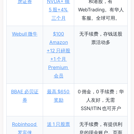
虎证券
NVDA+ 抽
和港股，有
5 股+4%
WebTrading。有华人
三个月
客服。全球可用。
Webull 微牛
$100
无手续费，存钱送股
Amazon
票活动多
+12 只碎股
+1 个月
Premium
会员
BBAE 必贝证
最高 $650
0 佣金，0 手续费；华
券
奖励
人友好，无需
SSN/ITIN 也可开户
Robinhood
送 1 只股票
无手续费，有提供利
罗宾侠
息的现金账户。页面