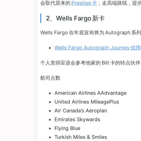
会取代原来的
Prestige 卡
，走高端路线，提供
2、Wells Fargo 新卡
Wells Fargo 在年底宣布将为 Autogra
Wells Fargo Autograph Journ
个人觉得应该会参考他家的 Bilt 卡的转点
航司点数
American Airlines AAdvantage
United Airlines MileagePlus
Air Canada’s Aeroplan
Emirates Skywards
Flying Blue
Turkish Miles & Smiles