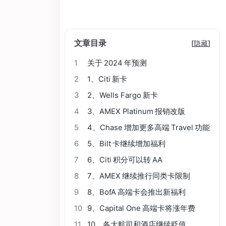
文章目录
[
隐藏
]
1
关于 2024 年预测
2
1、Citi 新卡
3
2、Wells Fargo 新卡
4
3、AMEX Platinum 报销改版
5
4、Chase 增加更多高端 Travel 功能
6
5、Bilt 卡继续增加福利
7
6、Citi 积分可以转 AA
8
7、AMEX 继续推行同类卡限制
9
8、BofA 高端卡会推出新福利
10
9、Capital One 高端卡将涨年费
11
10、各大航司和酒店继续贬值