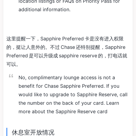
location listings or FAQs on Priority Pass for
additional information.
这里提醒一下，Sapphire Preferred 卡是没有进入权限
的，挺让人意外的。不过 Chase 还特别提醒，Sapphire
Preferred 是可以升级成 sapphire reserve 的，打电话就
可以。
No, complimentary lounge access is not a
benefit for Chase Sapphire Preferred. If you
would like to upgrade to Sapphire Reserve, call
the number on the back of your card. Learn
more about the Sapphire Reserve card
休息室开放情况