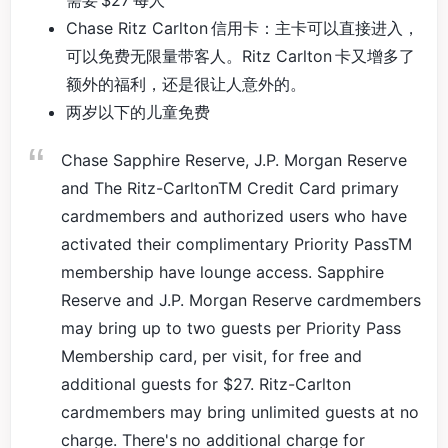
Chase Ritz Carlton 信用卡：主卡可以直接进入，
可以免费无限量带客人。Ritz Carlton 卡又增多了
额外的福利，还是很让人意外的。
两岁以下的儿童免费
Chase Sapphire Reserve, J.P. Morgan Reserve
and The Ritz-CarltonTM Credit Card primary
cardmembers and authorized users who have
activated their complimentary Priority PassTM
membership have lounge access. Sapphire
Reserve and J.P. Morgan Reserve cardmembers
may bring up to two guests per Priority Pass
Membership card, per visit, for free and
additional guests for $27. Ritz-Carlton
cardmembers may bring unlimited guests at no
charge. There's no additional charge for