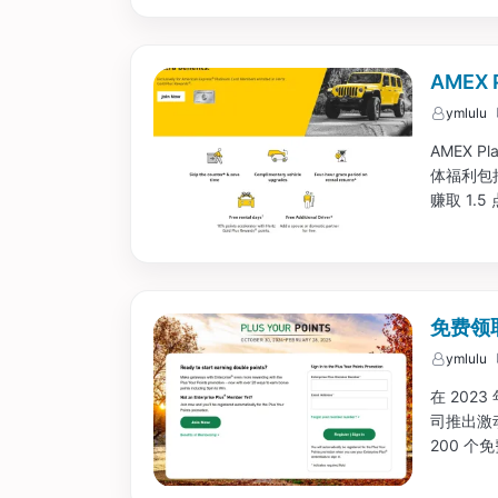
AMEX 
ymlulu
AMEX Pl
体福利包括
赚取 1.
些福利，您
白金卡会员
免费领取
ymlulu
在 2023 
司推出激动
200 个