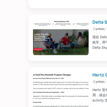
跟官网原
宜。...
Delt
ymlulu
现在 De
租车，即可
Delta Sk
Hert
ymlulu
Hertz
用，就会过
activ
好的改动吧