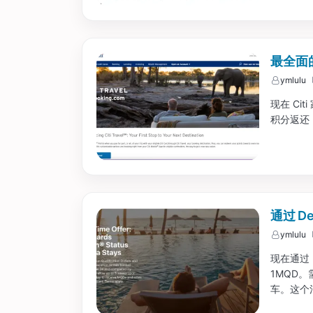
最全面的 
ymlulu
现在 Cit
积分返还，
通过 D
ymlulu
现在通过 
1MQD。
车。这个活
击 Delt