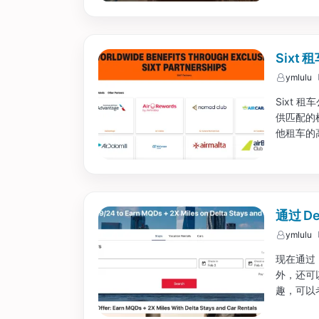
Six
ymlulu
Sixt
供匹配的
他租车的
击具体项目
通过 D
ymlulu
现在通过 
外，还可
趣，可以考