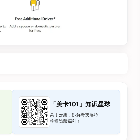
「美卡101」知识星球
高手云集，拆解奇技淫巧
挖掘隐藏福利！