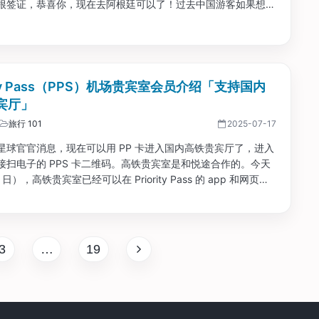
根签证，恭喜你，现在去阿根廷可以了！过去中国游客如果想去
哪怕只是顺路从布宜诺斯艾利斯转机一晚，都得申请一份叫
的电子旅行授权，不仅麻烦还要花钱。...
rity Pass（PPS）机场贵宾室会员介绍「支持国内
宾厅」
旅行 101
2025-07-17
星球官官消息，现在可以用 PP 卡进入国内高铁贵宾厅了，进入
接扫电子的 PPS 卡二维码。高铁贵宾室是和悦途合作的。今天
6 日），高铁贵宾室已经可以在 Priority Pass 的 app 和网页版
（必须登录，不登录搜不到）。搜索 railway，就能看到一大堆
厅了。...
3
…
19