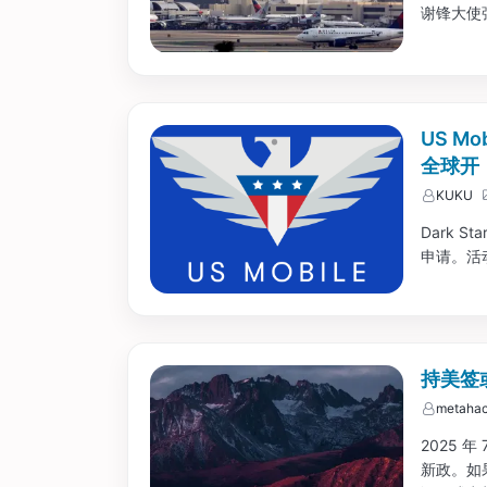
谢锋大使
了单方面
国在内的 5
US M
全球开，
KUKU
Dark 
申请。活动
持美签
metahac
2025
新政。如