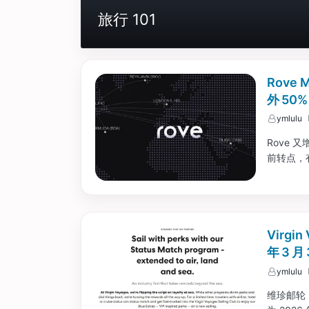
旅行 101
Rove
外 50
ymlulu
Rove 又
前转点，有 
Virg
年 3 月 
ymlulu
维珍邮轮（