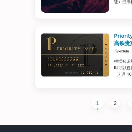
证）或申
阿根廷，
“AVE”
Prio
高铁贵
ymlulu
根据知识
时可以直
（7 月 1
中搜索到
的高铁贵宾
1
2