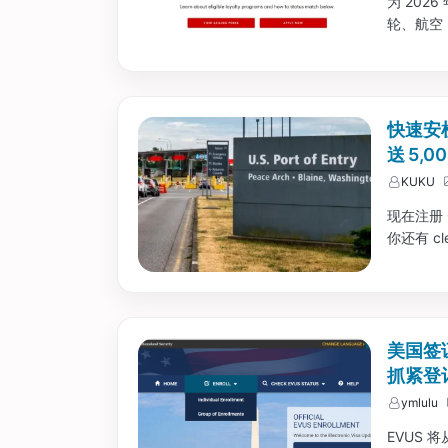
为 2026
轮、航空（含
进行匹配，
订，可以去
快速安
送 5,0
KUKU
现在注册 
你还有 c
美国签证
抓紧登
ymlulu
EVUS 