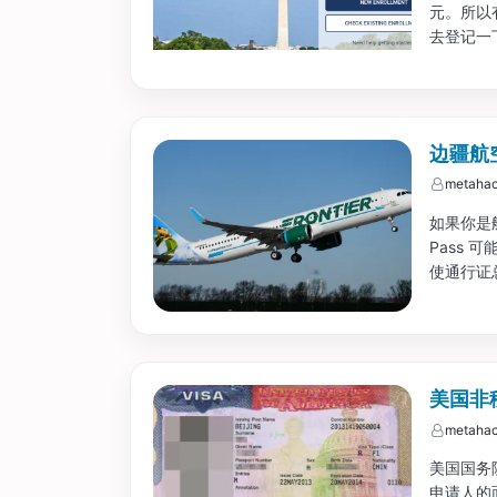
元。所以有
去登记一
边疆航空
metahac
如果你是航空
Pass
使通行证总
美国非
metahac
美国国务院
申请人的