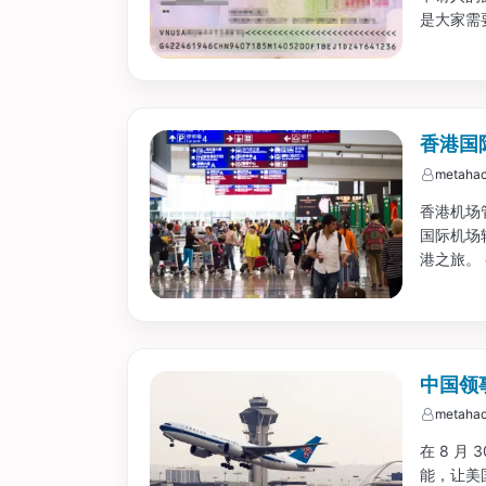
是大家需
籍或居住
们在所申
香港国
metahac
香港机场管
国际机场
港之旅。
下条件的
时； 符
中国领
metahac
在 8 月
能，让美