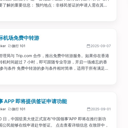
要了解的重要信息： 预约地点：非移民签证的申请人需在其国
国的美国使领馆预约面试。 居住要求：申请人必须能够证明他
请签证国家的国籍或者居民身份。...
际机场免费中转游
ker
旅行 101
2025-09-07
理局与 Trip.com 合作，推出免费中转游服务。如果你在香港
转机时间超过 7 小时，即可跟随专业导游，开启一场难忘的香
 参与条件 免费中转游的参与条件相对简单，适用于所有满足以
旅客： 必须经香港国际机场转机； 航班中转时间需超过 7 小
合香港入境要求（如持有有效签证或旅行证件）。...
事 APP 即将提供签证申请功能
ker
旅行 101
2025-09-01
 30 日，中国驻美大使正式宣布“中国领事”APP 即将在推行新功
国公民能够在线申请赴华签证。 点击查看详细信息 在致辞中，