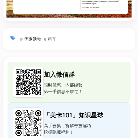
#
优惠活动
#
租车
加入微信群
限时优惠、内部经验
第一手信息不错过！
「美卡101」知识星球
高手云集，拆解奇技淫巧
挖掘隐藏福利！