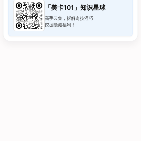
「美卡101」知识星球
高手云集，拆解奇技淫巧
挖掘隐藏福利！