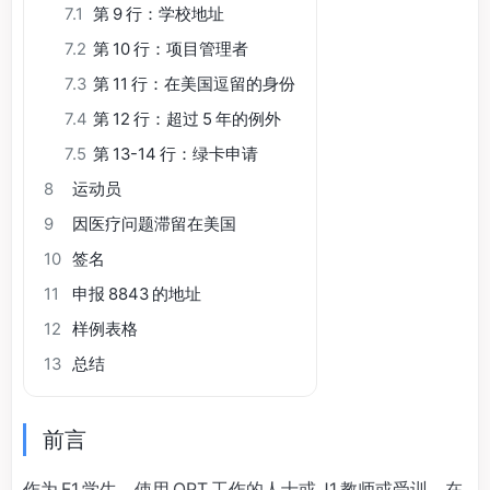
7.1
第 9 行：学校地址
7.2
第 10 行：项目管理者
7.3
第 11 行：在美国逗留的身份
7.4
第 12 行：超过 5 年的例外
7.5
第 13-14 行：绿卡申请
8
运动员
9
因医疗问题滞留在美国
10
签名
11
申报 8843 的地址
12
样例表格
13
总结
前言
作为 F1 学生、使用 OPT 工作的人士或 J1 教师或受训，在