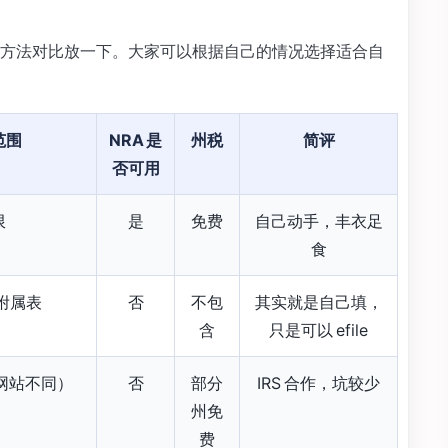
方法对比放一下。大家可以根据自己的情况选择适合自
范围
NRA 是
州税
简评
否可用
限
是
免费
自己动手，丰衣足
食
及附属表
否
不包
其实就是自己填，
含
只是可以 efile
同网站不同）
否
部分
IRS 合作，坑较少
州免
费