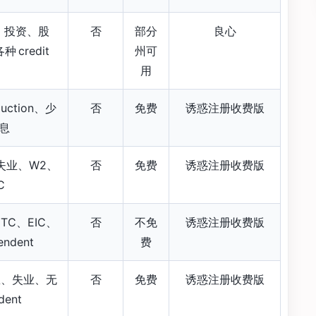
、投资、股
否
部分
良心
 credit
州可
用
duction、少
否
免费
诱惑注册收费版
息
x、失业、W2、
否
免费
诱惑注册收费版
C
TC、EIC、
否
不免
诱惑注册收费版
ndent
费
息、失业、无
否
免费
诱惑注册收费版
dent