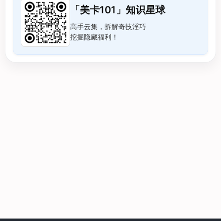
「美卡101」知识星球
高手云集，拆解奇技淫巧
挖掘隐藏福利！