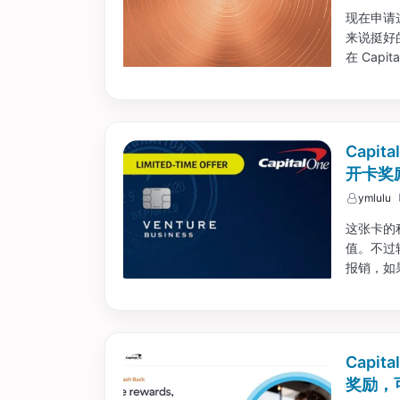
现在申请
来说挺好
在 Capi
现。总之
Capit
开卡奖
ymlulu
这张卡的
值。不过
报销，如
在开卡奖励
Capit
奖励，可