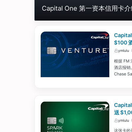
Capital One 第一资本信用卡
Capit
$100
ymlulu
根据 FM
酒店报销。
Chase 
可能会慢
个卡相当于
Capit
送 $1
ymlulu
这张卡的开