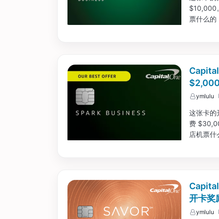
$10,00
票什么的
在卡上消费
Capit
$2,00
ymlulu
这张卡的开
费 $30,
店机票什
所以在卡
$500,0
Capit
开卡奖
ymlulu