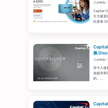
ymlulu
Capita
引大家直
比原来 Di
Capit
换 Dis
ymlulu
持卡人收到
加超市和
的。...
Capit