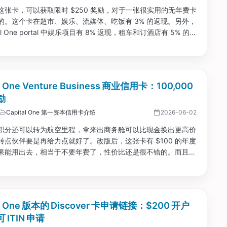
这张卡，可以获取限时 $250 奖励，对于一张很实用的无年费卡
的。这个卡在超市、娱乐、流媒体、吃饭有 3% 的返现。另外，
tal One portal 中娱乐项目有 8% 返现，租车和订酒店有 5% 的返
变成一张比较全面的无年费卡了，还挺值得申请的。...
al One Venture Business 商业信用卡：100,000
励
Capital One 第一资本信用卡介绍
2026-06-02
积分还可以转为航空里程，拿来出商务舱可以比现金换出更高价
转点伙伴要是再给力点就好了。改版后，这张卡有 $100 的年度
果能用出去，相当于不要年费了，性价比还是很不错的。而且现
十分给力。...
al One 版本的 Discover 卡申请链接：$200 开户
 ITIN 申请