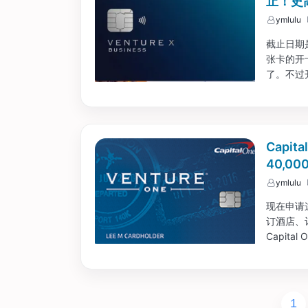
止！史高
ymlulu
截止日期
张卡的开卡
了。不过开
Capit
40,00
ymlulu
现在申请这
订酒店、订
Capit
还是非常给
1