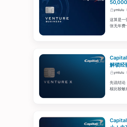
50,0
ymlulu
这算是一张
张无年费卡
Capit
解锁经验
ymlulu
先说结论，
核比较敏
Capit