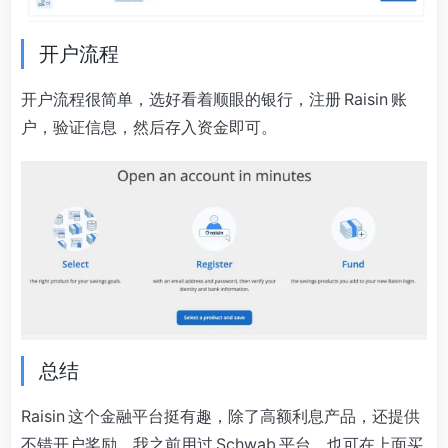
开户流程
开户流程很简单，选好看着顺眼的银行，注册 Raisin 账
户，验证信息，然后存入资金即可。
总结
Raisin 这个金融平台挺有趣，除了高额利息产品，还提供
不错开户奖励。我之前用过 Schwab 平台，也可在上面买