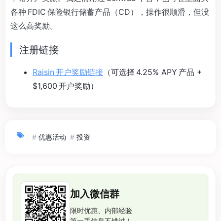
各种 FDIC 保险银行储蓄产品（CD），操作很顺滑，但没
这么高奖励。
注册链接
Raisin 开户奖励链接
（可选择 4.25% APY 产品 +
$1,600 开户奖励）
#
优惠活动
#
投资
加入微信群
限时优惠、内部经验
第一手信息不错过！