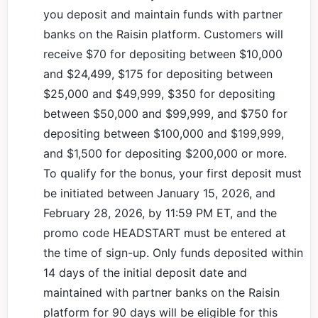
you deposit and maintain funds with partner
banks on the Raisin platform. Customers will
receive $70 for depositing between $10,000
and $24,499, $175 for depositing between
$25,000 and $49,999, $350 for depositing
between $50,000 and $99,999, and $750 for
depositing between $100,000 and $199,999,
and $1,500 for depositing $200,000 or more.
To qualify for the bonus, your first deposit must
be initiated between January 15, 2026, and
February 28, 2026, by 11:59 PM ET, and the
promo code HEADSTART must be entered at
the time of sign-up. Only funds deposited within
14 days of the initial deposit date and
maintained with partner banks on the Raisin
platform for 90 days will be eligible for this