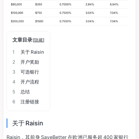
文章目录
[
隐藏
]
1
关于 Raisin
2
开户奖励
3
可选银行
4
开户流程
5
总结
6
注册链接
关于 Raisin
Raisin，其前身 SaveBetter 在欧洲已服务超 400 家银行