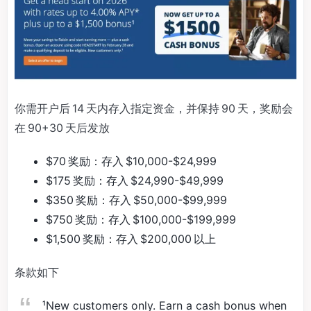
你需开户后 14 天内存入指定资金，并保持 90 天，奖励会
在 90+30 天后发放
$70 奖励：存入 $10,000-$24,999
$175 奖励：存入 $24,990-$49,999
$350 奖励：存入 $50,000-$99,999
$750 奖励：存入 $100,000-$199,999
$1,500 奖励：存入 $200,000 以上
条款如下
¹New customers only. Earn a cash bonus when