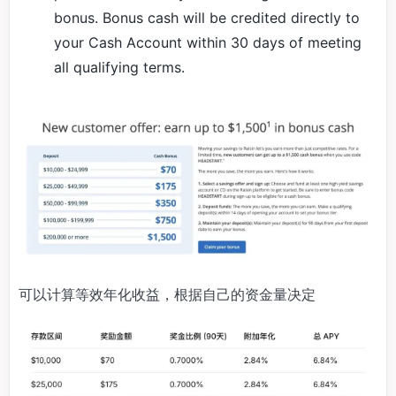
bonus. Bonus cash will be credited directly to
your Cash Account within 30 days of meeting
all qualifying terms.
可以计算等效年化收益，根据自己的资金量决定