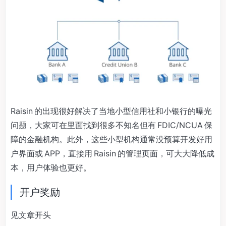
Raisin 的出现很好解决了当地小型信用社和小银行的曝光
问题，大家可在里面找到很多不知名但有 FDIC/NCUA 保
障的金融机构。此外，这些小型机构通常没预算开发好用
户界面或 APP，直接用 Raisin 的管理页面，可大大降低成
本，用户体验也更好。
开户奖励
见文章开头