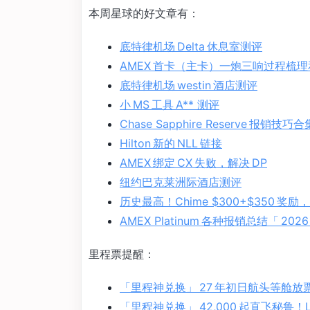
本周星球的好文章有：
底特律机场 Delta 休息室测评
AMEX 首卡（主卡）一炮三响过程梳
底特律机场 westin 酒店测评
小 MS 工具 A** 测评
Chase Sapphire Reserve 报销技巧
Hilton 新的 NLL 链接
AMEX 绑定 CX 失败，解决 DP
纽约巴克莱洲际酒店测评
历史最高！Chime $300+$350 奖
AMEX Platinum 各种报销总结「 2026
里程票提醒：
「里程神兑换」 27 年初日航头等舱放票
「里程神兑换」 42,000 起直飞秘鲁