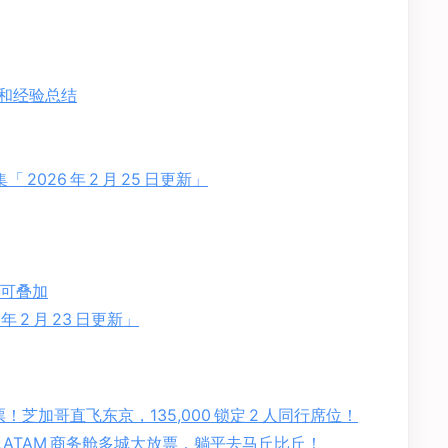
理和经验总结
合集「 2026 年 2 月 25 日更新」
励，可叠加
 年 2 月 23 日更新」
！芝加哥直飞东京，135,000 锁定 2 人同行席位！
！LATAM 商务舱多城大放票，躺平去马丘比丘！