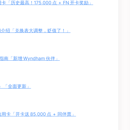
业信用卡「历史最高！175,000 点 + FN 开卡奖励」
tt 详细介绍「兑换表大调整，贬值了！」
）使用指南「新增 Wyndham 伙伴」
为例）「全面更新」
 商业信用卡「开卡送 85,000 点 + 同伴票」