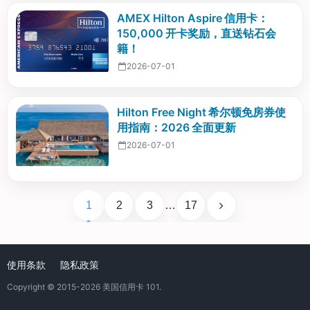
AMEX Hilton Aspire 信用卡：
150,000 开卡奖励，直送钻石会
籍！
2026-07-01
Hilton Free Night 希尔顿免房券使
用指南：2026 全面更新
2026-07-01
1
2
3
…
17
使用条款
隐私政策
Copyright © 2015-2026
美国信用卡 101
.