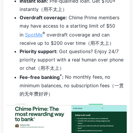
Instant loan:
Pre-qualified loan. Get $100+
instantly（用不太上）
Overdraft coverage:
Chime Prime members
may have access to a starting limit of $50
®
in
SpotMe
overdraft coverage and can
receive up to $200 over time（用不太上）
Priority support:
Got questions? Enjoy 24/7
priority support with a real human over phone
or chat（用不太上）
*
Fee-free banking
:
No monthly fees, no
minimum balances, no subscription fees（一贯
的无年费好评）