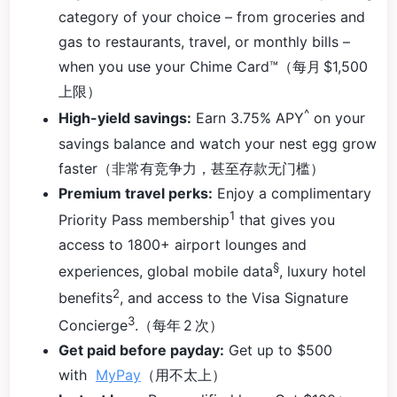
category of your choice – from groceries and
gas to restaurants, travel, or monthly bills –
when you use your Chime Card™（每月 $1,500
上限）
^
High-yield savings:
Earn 3.75% APY
on your
savings balance and watch your nest egg grow
faster（非常有竞争力，甚至存款无门槛）
Premium travel perks:
Enjoy a complimentary
1
Priority Pass membership
that gives you
access to 1800+ airport lounges and
§
experiences, global mobile data
, luxury hotel
2
benefits
, and access to the Visa Signature
3
Concierge
.（每年 2 次）
Get paid before payday:
Get up to $500
with
MyPay
（用不太上）