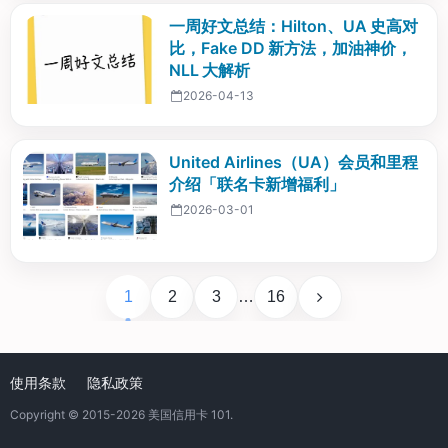
一周好文总结：Hilton、UA 史高对
比，Fake DD 新方法，加油神价，
NLL 大解析
2026-04-13
United Airlines（UA）会员和里程
介绍「联名卡新增福利」
2026-03-01
1
2
3
…
16
使用条款
隐私政策
Copyright © 2015-2026
美国信用卡 101
.