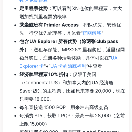
托运免费解释
”
定里程票优势：
可以看到 XN 仓位的里程票，大大
增加找到里程票的概率
乘坐航班有 Primier Access
：排队优先、安检优
先、行李优先处理等，具体看"
官网解释
"
包含 UA Explorer 所有优势（除两张 club pass
外）
：送租车保险、MPX25% 里程奖励，返里程网
额外奖励，注册各种活动奖励，具体可以在"
UA
Explorer 卡
"+“
UA 卡的隐藏福利
”中查看
经济舱里程票 10% 折扣
：仅限于美国
（Continental US）和加拿大内的 UA 经济舱
Saver 级别的里程票，比如原来需要 20,000，现在
只需要 18,000。
每年直接送 1500 PQP，用来冲击高级会员
每消费 $15，获取 1 PQP：最高一年 28,000（之前
上限 15,000）