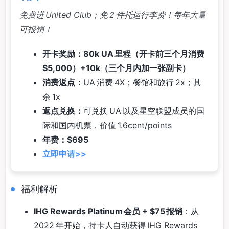
免费进 United Club；免 2 件托运行李费！每年大量
可报销！
开卡奖励：80k UA 里程（开卡前三个月消费
$5,000）+10k（三个月内加一张副卡）
消费返点：
UA 消费 4X；餐馆和旅行 2x；其
余 1x
返点兑换：
可兑换 UA 以及星空联盟成员的国
际和国内机票，价值 1.6cent/points
年费：$695
立即申请>>
福利解析
IHG Rewards Platinum 会员 + $75 报销
：从
2022 年开始，持卡人自动获得 IHG Rewards