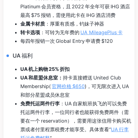
Platinum 会员资格，且 2022 年全年可获 IHG 酒店
最高 $75 报销，需使用此卡在 IHG 酒店消费
金属卡材质
：厚重有质感，钓妹子神器
转卡选项
：可转为无年费的
UA MileagePlus 卡
每四年报销一次 Global Entry 申请费 $120
UA 福利
UA 机上购物 25% 折扣
UA 和星盟休息室：
持卡直接赠送 United Club
Membership(
官网价格 $650
)，可无限次进入 UA
和部分星盟成员休息室
免费托运两件行李
：UA 自家航班执飞的可以免费
托运两件行李，一位同行者也能获得免费两件（需
要在一个 reservation），需要用这张信用卡购买机
票或者付里程票税费才能享受。具体查看“
UA 行李