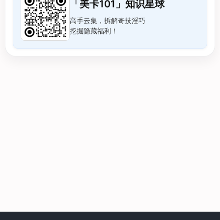
「美卡101」知识星球
高手云集，拆解奇技淫巧
挖掘隐藏福利！