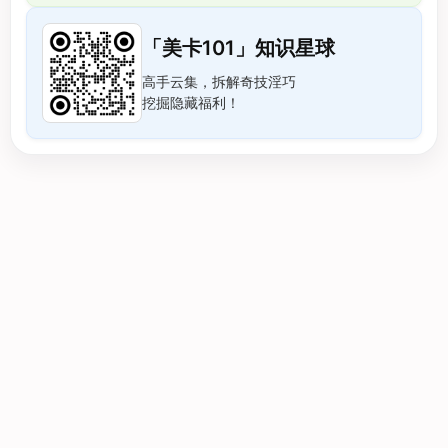
「美卡101」知识星球
高手云集，拆解奇技淫巧
挖掘隐藏福利！