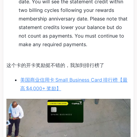
date. You will see the statement credit within
two billing cycles following your rewards
membership anniversary date. Please note that
statement credits lower your balance but do
not count as payments. You must continue to
make any required payments.
这个卡的开卡奖励挺不错的，我加到排行榜了
美国商业信用卡 Small Business Card 排行榜【最
高 $4,000+ 奖励】