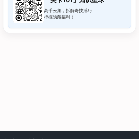
高手云集，拆解奇技淫巧
挖掘隐藏福利！