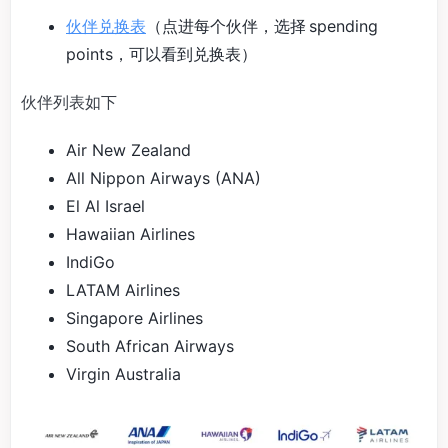
伙伴兑换表
（点进每个伙伴，选择 spending
points，可以看到兑换表）
伙伴列表如下
Air New Zealand
All Nippon Airways (ANA)
El Al Israel
Hawaiian Airlines
IndiGo
LATAM Airlines
Singapore Airlines
South African Airways
Virgin Australia