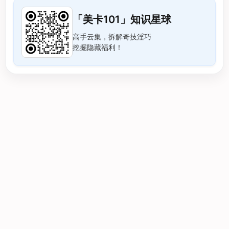
「美卡101」知识星球
高手云集，拆解奇技淫巧
挖掘隐藏福利！