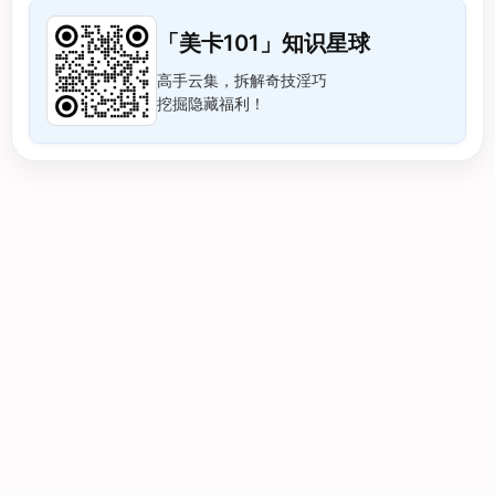
「美卡101」知识星球
高手云集，拆解奇技淫巧
挖掘隐藏福利！