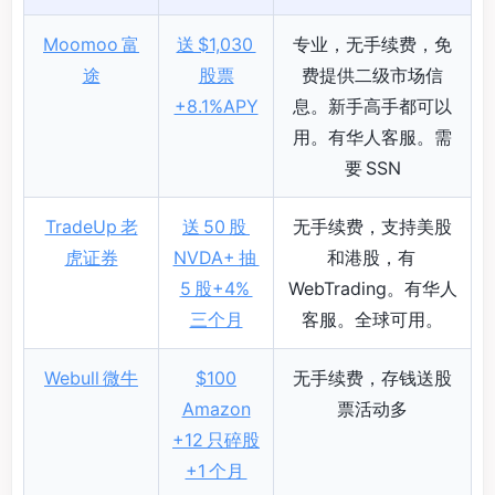
Moomoo 富
送 $1,030
专业，无手续费，免
途
股票
费提供二级市场信
+8.1%APY
息。新手高手都可以
用。有华人客服。需
要 SSN
TradeUp 老
送 50 股
无手续费，支持美股
虎证券
NVDA+ 抽
和港股，有
5 股+4%
WebTrading。有华人
三个月
客服。全球可用。
Webull 微牛
$100
无手续费，存钱送股
Amazon
票活动多
+12 只碎股
+1 个月