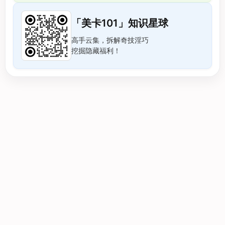
「美卡101」知识星球
高手云集，拆解奇技淫巧
挖掘隐藏福利！