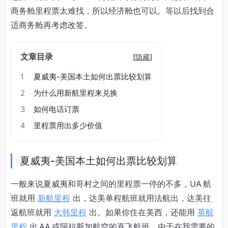
商务舱里程票太难找，所以经济舱也可以。等以后找到合
适商务舱再考虑改签。
文章目录
[
隐藏
]
1
夏威夷-美国本土如何出票比较划算
2
为什么用新航里程来兑换
3
如何电话订票
4
里程票用出多少价值
夏威夷-美国本土如何出票比较划算
一般来说夏威夷和哥村之间的里程票一停的不多，UA 航
班就用
新航里程
出，达美单程航班就用法航出，达美往
返航班就用
大韩里程
出。如果你住在美西，还能用
英航
里程
出 AA 或阿拉斯加航空的直飞航班。由于在我需要的