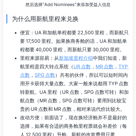
然后选择"Add Nominees"来添加受益人信息
为什么用新航里程来兑换
便宜：UA 和加航单程都要 22,500 里程，而新航只
要 17,500 里程。如果换商务舱的话，UA 和加航单
程都要 40,000 里程，而新航只要 30,000 里程。
里程来源容易：从
新加坡里程介绍
中我们知道，新
航里程是四大转点系统（
UR 点数
，
MR 点数
，
TYP
点数
，
SPG 点数
）共有的伙伴，所以可以短时间内
用开卡获得大量点数。大家一般来说都用 TYP 点数
转新航。UA 里程（UR 点数，SPG 点数可转）和加
航点数（MR 点数，SPG 点数可转）要用到比较宝
贵的 UR 点数和 MR 点数，相对来说代价比较大。
改动方便：前面说了，现在换经济舱并不是最好的
选择，如果有合适的商务舱里程票就会补差价（每
人 12,500 里程）升舱。新航的改签费用只要