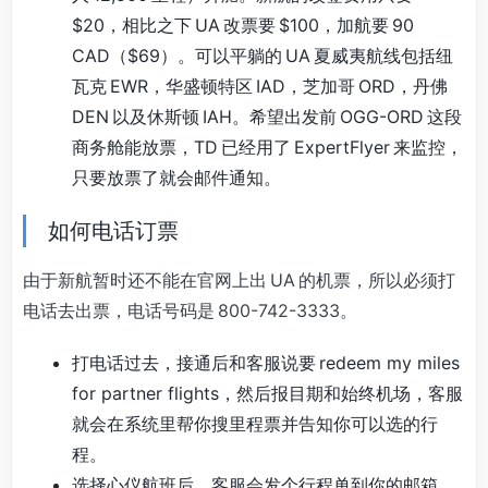
$20，相比之下 UA 改票要 $100，加航要 90
CAD（$69）。可以平躺的 UA 夏威夷航线包括纽
瓦克 EWR，华盛顿特区 IAD，芝加哥 ORD，丹佛
DEN 以及休斯顿 IAH。希望出发前 OGG-ORD 这段
商务舱能放票，TD 已经用了 ExpertFlyer 来监控，
只要放票了就会邮件通知。
如何电话订票
由于新航暂时还不能在官网上出 UA 的机票，所以必须打
电话去出票，电话号码是 800-742-3333。
打电话过去，接通后和客服说要 redeem my miles
for partner flights，然后报目期和始终机场，客服
就会在系统里帮你搜里程票并告知你可以选的行
程。
选择心仪航班后，客服会发个行程单到你的邮箱