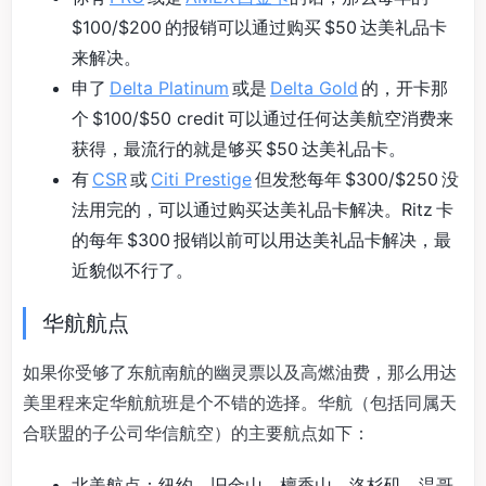
$100/$200 的报销可以通过购买 $50 达美礼品卡
来解决。
申了
Delta Platinum
或是
Delta Gold
的，开卡那
个 $100/$50 credit 可以通过任何达美航空消费来
获得，最流行的就是够买 $50 达美礼品卡。
有
CSR
或
Citi Prestige
但发愁每年 $300/$250 没
法用完的，可以通过购买达美礼品卡解决。Ritz 卡
的每年 $300 报销以前可以用达美礼品卡解决，最
近貌似不行了。
华航航点
如果你受够了东航南航的幽灵票以及高燃油费，那么用达
美里程来定华航航班是个不错的选择。华航（包括同属天
合联盟的子公司华信航空）的主要航点如下：
北美航点：纽约，旧金山，檀香山，洛杉矶，温哥