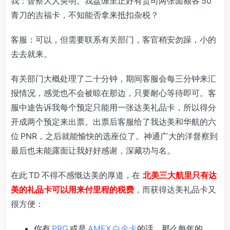
我：督察大人英明。我盘缠里正好有贵司两张面额各 50
青刀的吉福卡，不知能否拿来抵扣杂税？
客服：可以，但需要联系有关部门，客官稍安勿躁，小的
去去就来。
有关部门大概处理了二十分钟，期间客服会每三分钟来汇
报情况，感觉也不会被晾在那边，只要耐心等待即可。客
服中途告诉我每个预定只能用一张达美礼品卡，所以得分
开成两个预定来出票。出票后客服给了我达美和华航的六
位 PNR，之后就能愉快的选座位了。神通广大的洋督察到
最后也未能露面让我好好感谢，深藏功与名。
在此 TD 不得不感慨达美的厚道，在
北美三大航里只有达
美的礼品卡可以用来付里程的税费
，而获得达美礼品卡又
很方便：
你有
PRG
或是
AMEX 白金卡
的话，那么每年的