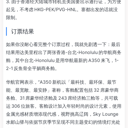
3. 由于香港经大陆城市转机去美国要出示通行证，为方便
起见，不考虑 HKG-PEK/PVG-HNL。寨都出发的话就没
限制。
订票结果
如果你没耐心看完整个订票过程，我就先剧透一下：最后
结果用达美里程出了两张香港-台北-Honolulu 的华航商务
舱，其中台北-Honolulu 是用华航最新的 A350 来飞，1-
2-1 反鱼骨全平躺商务舱。
华航官网表示，“A350 新机以「最科技、最环保、最节
能、​​最宽敞、最安静」著称，客舱配置包括 32 席豪华商
务舱、31 席豪华经济舱及 243 席经济舱三舱等，共可载
运 306 位旅客。客舱设计加入年轻时尚的设计元素，使用
金属光感材质增添现代感，视野挑高辽阔，Sky Lounge
水邮山驿与依据节庆季节呈现不同主题变幻的情境灯光处