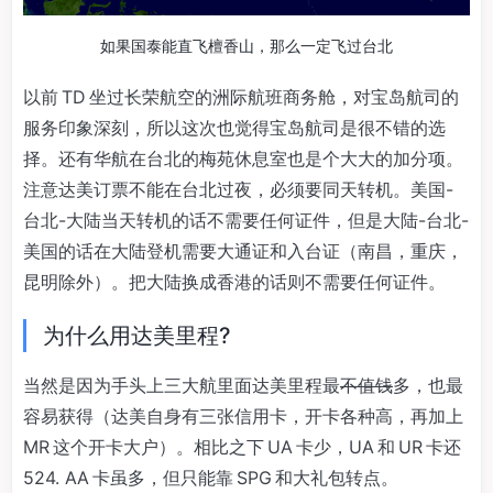
如果国泰能直飞檀香山，那么一定飞过台北
以前 TD 坐过长荣航空的洲际航班商务舱，对宝岛航司的
服务印象深刻，所以这次也觉得宝岛航司是很不错的选
择。还有华航在台北的梅苑休息室也是个大大的加分项。
注意达美订票不能在台北过夜，必须要同天转机。美国-
台北-大陆当天转机的话不需要任何证件，但是大陆-台北-
美国的话在大陆登机需要大通证和入台证（南昌，重庆，
昆明除外）。把大陆换成香港的话则不需要任何证件。
为什么用达美里程?
当然是因为手头上三大航里面达美里程最
不值钱
多，也最
容易获得（达美自身有三张信用卡，开卡各种高，再加上
MR 这个开卡大户）。相比之下 UA 卡少，UA 和 UR 卡还
524. AA 卡虽多，但只能靠 SPG 和大礼包转点。