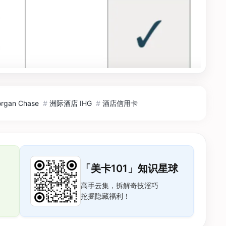
gan Chase
#
洲际酒店 IHG
#
酒店信用卡
「美卡101」知识星球
高手云集，拆解奇技淫巧
挖掘隐藏福利！