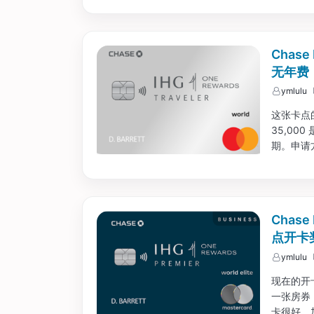
Chase
无年费
ymlulu
这张卡点的
35,00
期。申请方
（或者长期
Chase
点开卡
ymlulu
现在的开卡
一张房券，
卡很好，加