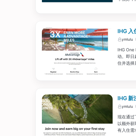
IHG 
ymlulu
IHG On
动。即日起至
住并选择累
IHG 
ymlulu
现在通过
以额外获取
有入住需