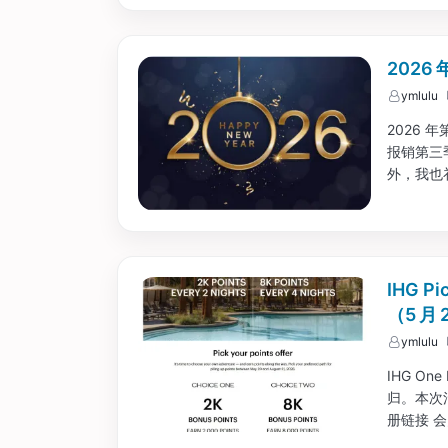
202
ymlulu
2026
报销第三
外，我也
以试试。..
IHG P
（5 月 
ymlulu
IHG On
归。本次活动
册链接 
2,000 