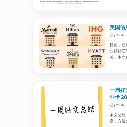
美国信
ymlulu
目前，通
尔顿钻石
英。本文
一周好文
业卡 2
ymlulu
本文总结 2
章，方便大