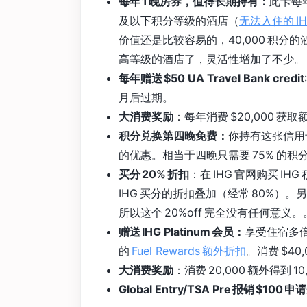
每年 1 晚房券，值得长期持有：
此卡每年
及以下积分等级的酒店（
无法入住的 I
价值还是比较容易的，40,000 积分
高等级的酒店了，灵活性增加了不少。
每年赠送 $50 UA Travel Bank credit
月后过期。
大消费奖励
：每年消费 $20,000 获取额外
积分兑换第四晚免费：
你持有这张信用
的优惠。相当于四晚只需要 75% 的积
买分 20% 折扣
：在 IHG 官网购买 IH
IHG 买分的折扣叠加（经常 80%）。另
所以这个 20%off 完全没有任何意义。
赠送 IHG Platinum 会员：
享受住宿多倍
的
Fuel Rewards 额外折扣
。消费 $40,
大消费奖励
：消费 20,000 额外得到 10
Global Entry/TSA Pre 报销 $100 申