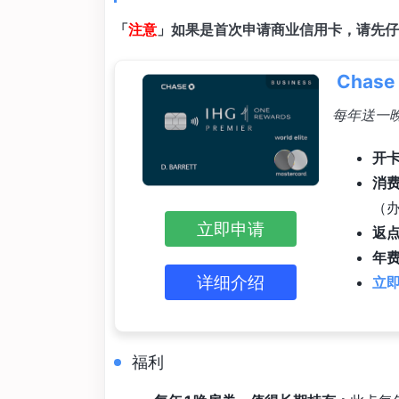
「
注意
」如果是首次申请商业信用卡，请先仔
Chas
每年送一晚
开卡
消
（办
立即申请
返
年费
详细介绍
立即
福利