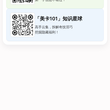
「美卡101」知识星球
高手云集，拆解奇技淫巧
挖掘隐藏福利！