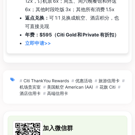
12x，订机票 6x；周五、周六晚餐馆和外送
6x；其他时段吃饭 3x；其他所有消费 1.5x
返点兑换：
可 1:1 兑换成航空、酒店积分，也
可直接兑现
年费：$595（Citi Gold 和 Private 有折扣）
立即申请>>
#
Citi ThankYou Rewards
#
优惠活动
#
旅游信用卡
#
机场贵宾室
#
美国航空 American (AA)
#
花旗 Citi
#
酒店信用卡
#
高端信用卡
加入微信群