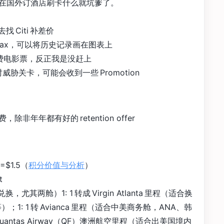
在国外订酒店刷卡什么就坑爹了。
找 Citi 补差价
uifax，可以将历史记录画在图表上
一次免费电影票，反正我是没赶上
费时威胁关卡，可能会收到一些 Promotion
年年都有好的 retention offer
=$1.5（
积分价值与分析
）
t
，尤其两舱）1: 1 转成 Virgin Atlanta 里程（适合换
等）；1: 1 转 Avianca 里程（适合中美商务舱，ANA、韩
Quantas Airway（QF）澳洲航空里程（适合出美国境内