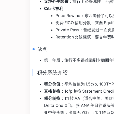
无境外手续费
：旅行卡必备属性，不然
Citi 卡福利
Price Rewind：东西降价了可以去
免费 FICO 信用分数：来自 Eq
Private Pass：曾经发过
Retention 比较慷慨：要交年
缺点
第一年后，旅行不多很难靠刷卡赚回年费，除非
积分系统介绍
积分价值
：平均价值为 1.5c/p, 100TYP
直接兑换：
1c/p 兑换 Statement Credi
积分转换
：1:1 转 AA（适合中美、美欧兑换
Delta One 直飞、换 ANA 美日往返头
亚中美头等，出票无 YQ）；1: 1 转为 