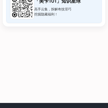
「美卡101」知识星球
高手云集，拆解奇技淫巧
挖掘隐藏福利！