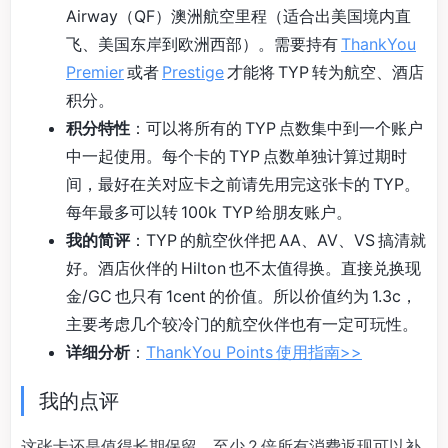
Airway（QF）澳洲航空里程（适合出美国境内直
飞、美国东岸到欧洲西部）。需要持有
ThankYou
Premier
或者
Prestige
才能将 TYP 转为航空、酒店
积分。
积分特性
：可以将所有的 TYP 点数集中到一个账户
中一起使用。每个卡的 TYP 点数单独计算过期时
间，最好在关对应卡之前请先用完这张卡的 TYP。
每年最多可以转 100k TYP 给朋友账户。
我的简评
：TYP 的航空伙伴把 AA、AV、VS 搞清就
好。酒店伙伴的 Hilton 也不太值得换。直接兑换现
金/GC 也只有 1cent 的价值。所以价值约为 1.3c，
主要考虑几个较冷门的航空伙伴也有一定可玩性。
详细分析
：
ThankYou Points 使用指南>>
我的点评
这张卡还是值得长期保留。至少 2 倍所有消费返现可以补