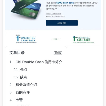
文章目录
[
隐藏
]
1
Citi Double Cash 信用卡简介
1.1
亮点
1.2
缺点
2
积分系统介绍
3
我的点评
4
申请