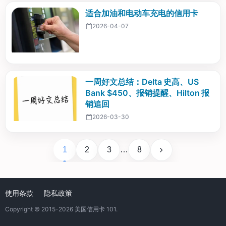
适合加油和电动车充电的信用卡
2026-04-07
一周好文总结：Delta 史高、US
Bank $450、报销提醒、Hilton 报
销追回
2026-03-30
1
2
3
…
8
使用条款
隐私政策
Copyright © 2015-2026
美国信用卡 101
.