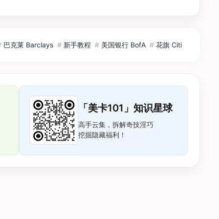
#
巴克莱 Barclays
#
新手教程
#
美国银行 BofA
#
花旗 Citi
「美卡101」知识星球
高手云集，拆解奇技淫巧
挖掘隐藏福利！