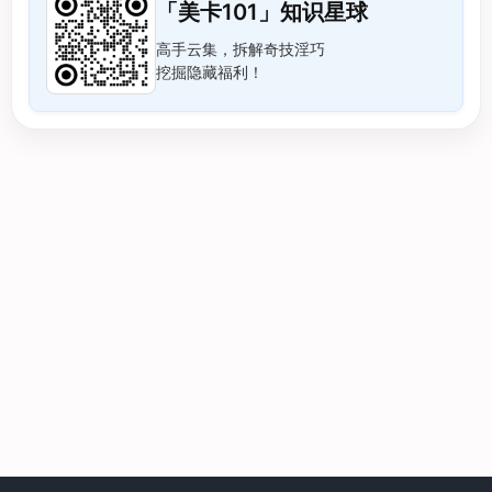
「美卡101」知识星球
高手云集，拆解奇技淫巧
挖掘隐藏福利！