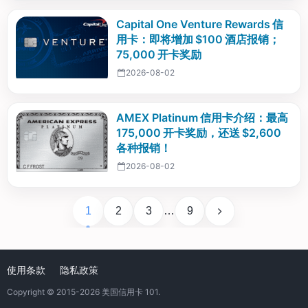
Capital One Venture Rewards 信
用卡：即将增加 $100 酒店报销；
75,000 开卡奖励
2026-08-02
AMEX Platinum 信用卡介绍：最高
175,000 开卡奖励，还送 $2,600
各种报销！
2026-08-02
1
2
3
…
9
使用条款
隐私政策
Copyright © 2015-2026
美国信用卡 101
.