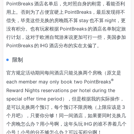
PointBreaks 酒店名单后，先对照自身的刚需，看能否利
用上。否则为了占便宜硬上 PointBreaks，最后发现得不
偿失，毕竟这些兑换的房晚既不算 stay 也不算 night，更
没有积分。也有玩家根据 PointBreaks 的酒店名单制定旅
行计划，这对于欧洲自驾游来说更加可行一些，美国参加
PointBreaks 的 IHG 酒店分布的实在太偏了。
限制
官方规定活动期间每间酒店只能兑换两个房晚（原文是
®
each member may only book two PointBreaks
Reward Nights reservations per hotel during the
special offer time period），但是根据我的实际操作，
是可以兑换两个预订，每个预订不限房晚（上限应该是 3
个月吧），只要你分够！同一间酒店，如果要同时兑换几
个房晚怎么办？用小号啊，这年头玩 IHG 的谁不养着几个
小号！小号的分不够怎么办？可以买积分啊！