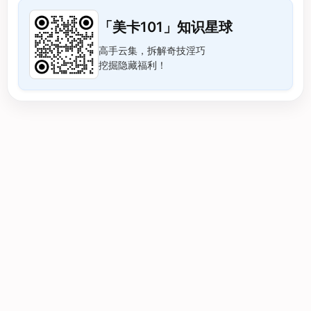
「美卡101」知识星球
高手云集，拆解奇技淫巧
挖掘隐藏福利！